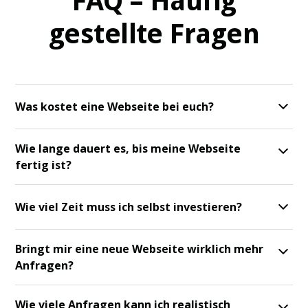
FAQ – Häufig
gestellte Fragen
Was kostet eine Webseite bei euch?
Jede Webseite ist individuell. Nach einem kurzen
Wie lange dauert es, bis meine Webseite
Erstgespräch erhalten Sie ein transparentes
fertig ist?
Festpreis-Angebot – ohne versteckte Kosten.
In der Regel dauert die Umsetzung zwischen 3 und 5
Wie viel Zeit muss ich selbst investieren?
Wochen – abhängig vom Umfang. Sie wissen
jederzeit, in welcher Phase sich Ihr Projekt befindet.
So wenig wie möglich. Wir übernehmen Strategie,
Bringt mir eine neue Webseite wirklich mehr
Struktur, Texte und Umsetzung. Sie geben nur an
Anfragen?
den entscheidenden Stellen Feedback.
Ja – wenn sie richtig aufgebaut ist. Unsere Webseiten
Wie viele Anfragen kann ich realistisch