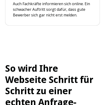
Ihre Webseite wird zwar besucht – aber
Ohne klare Positionierung wirkt Ihr Angebot
Der erste Eindruck entscheidet. Ist Ihre
Auch Fachkräfte informieren sich online. Ein
echte Interessenten melden sich kaum oder
austauschbar – Interessenten entscheiden
Webseite unklar oder veraltet, springen
schwacher Auftritt sorgt dafür, dass gute
passen nicht zu Ihrem Angebot.
sich über den günstigsten Anbieter.
Besucher sofort ab.
Bewerber sich gar nicht erst melden.
So wird Ihre
Webseite Schritt für
Schritt zu einer
echten Anfrage-