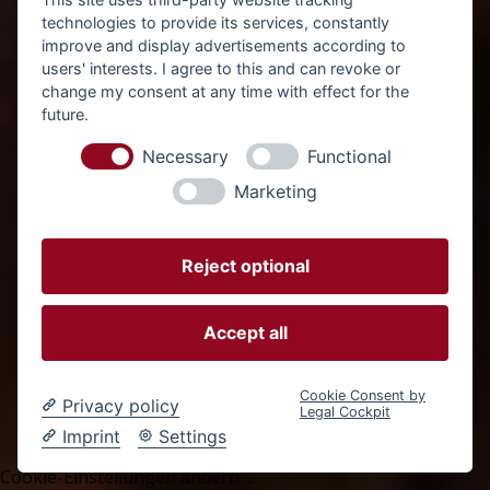
Startseite
technologies to provide its services, constantly
improve and display advertisements according to
Fallstudien
users' interests. I agree to this and can revoke or
change my consent at any time with effect for the
future.
Rechtliches
Necessary
Functional
Impressum
Marketing
Datenschutz
Reject optional
Accept all
© 2026 Sassenberg Media – Webdesign für Porta Westfalica,
OWL & Umgebung | betrieben durch die Value In UG
(haftungsbeschränkt). Alle Rechte vorbehalten.
Cookie Consent by
Privacy policy
Legal Cockpit
Imprint
Settings
Cookie-Einstellungen ändern
...